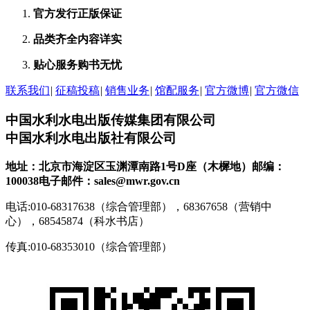
官方发行
正版保证
品类齐全
内容详实
贴心服务
购书无忧
联系我们
|
征稿投稿
|
销售业务
|
馆配服务
|
官方微博
|
官方微信
中国水利水电出版传媒集团有限公司
中国水利水电出版社有限公司
地址：北京市海淀区玉渊潭南路1号D座（木樨地）
邮编：
100038
电子邮件：sales@mwr.gov.cn
电话:010-68317638（综合管理部），68367658（营销中
心），68545874（科水书店）
传真:010-68353010（综合管理部）