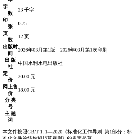
字
23 千字
数
印
0.75
张
页
12 页
数
出版时
2026年03月第1版 2026年03月第1次印刷
间
出 版
中国水利水电出版社
社
定
20.00 元
价
网上售
18.00 元
价
分 类
号
主 题
词
本文件按照GB/T 1. 1—2020《标准化工作导则 第1部分：标
准化文件的结构和起草规则》的规定起草。