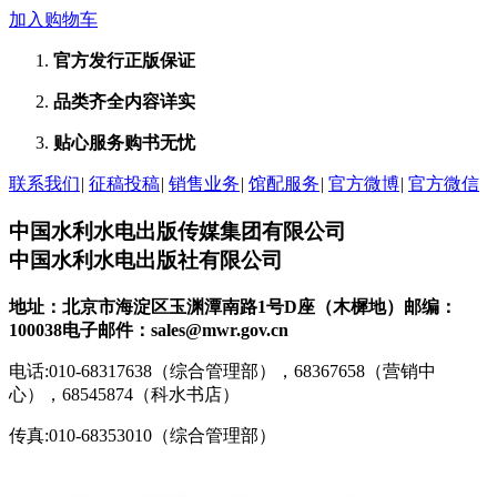
加入购物车
官方发行
正版保证
品类齐全
内容详实
贴心服务
购书无忧
联系我们
|
征稿投稿
|
销售业务
|
馆配服务
|
官方微博
|
官方微信
中国水利水电出版传媒集团有限公司
中国水利水电出版社有限公司
地址：北京市海淀区玉渊潭南路1号D座（木樨地）
邮编：
100038
电子邮件：sales@mwr.gov.cn
电话:010-68317638（综合管理部），68367658（营销中
心），68545874（科水书店）
传真:010-68353010（综合管理部）