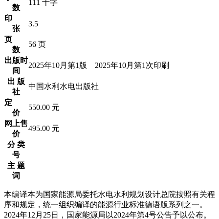
111 千字
数
印
3.5
张
页
56 页
数
出版时
2025年10月第1版 2025年10月第1次印刷
间
出 版
中国水利水电出版社
社
定
550.00 元
价
网上售
495.00 元
价
分 类
号
主 题
词
本编译本为国家能源局委托水电水利规划设计总院按照有关程
序和规定，统一组织编译的能源行业标准德语版系列之一。
2024年12月25日，国家能源局以2024年第4号公告予以公布。