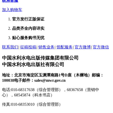
联系客服
加入购物车
官方发行
正版保证
品类齐全
内容详实
贴心服务
购书无忧
联系我们
|
征稿投稿
|
销售业务
|
馆配服务
|
官方微博
|
官方微信
中国水利水电出版传媒集团有限公司
中国水利水电出版社有限公司
地址：北京市海淀区玉渊潭南路1号D座（木樨地）
邮编：
100038
电子邮件：sales@mwr.gov.cn
电话:010-68317638（综合管理部），68367658（营销中
心），68545874（科水书店）
传真:010-68353010（综合管理部）