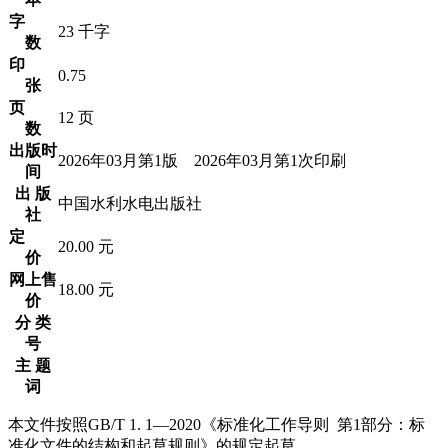
字
23 千字
数
印
0.75
张
页
12 页
数
出版时
2026年03月第1版 2026年03月第1次印刷
间
出 版
中国水利水电出版社
社
定
20.00 元
价
网上售
18.00 元
价
分 类
号
主 题
词
本文件按照GB/T 1. 1—2020《标准化工作导则 第1部分：标
准化文件的结构和起草规则》的规定起草。