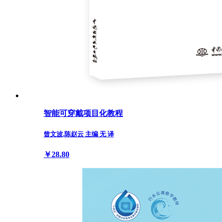
智能可穿戴项目化教程
曾文波,陈赵云 主编 无 译
￥28.80