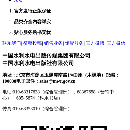
末页
官方发行
正版保证
品类齐全
内容详实
贴心服务
购书无忧
联系我们
|
征稿投稿
|
销售业务
|
馆配服务
|
官方微博
|
官方微信
中国水利水电出版传媒集团有限公司
中国水利水电出版社有限公司
地址：北京市海淀区玉渊潭南路1号D座（木樨地）
邮编：
100038
电子邮件：sales@mwr.gov.cn
电话:010-68317638（综合管理部），68367658（营销中
心），68545874（科水书店）
传真:010-68353010（综合管理部）