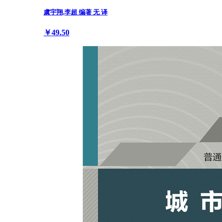
虞宇翔,李超 编著 无 译
￥49.50