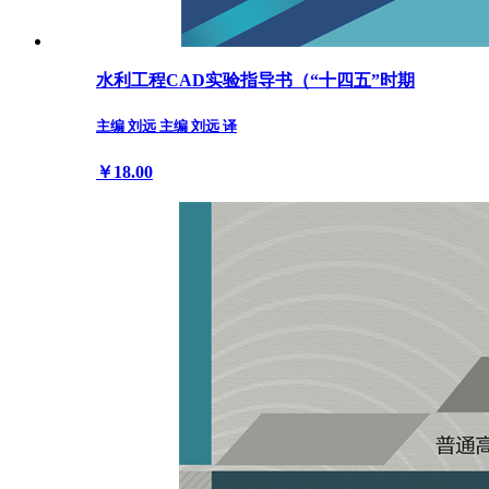
水利工程CAD实验指导书（“十四五”时期
主编 刘远 主编 刘远 译
￥18.00