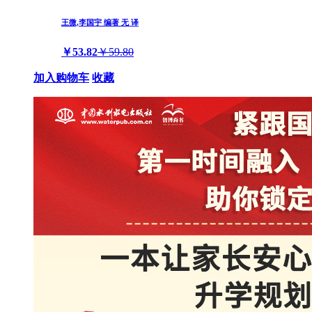
王微,李国宇 编著 无 译
￥53.82
￥59.80
加入购物车
收藏