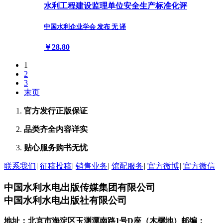
水利工程建设监理单位安全生产标准化评
中国水利企业学会 发布 无 译
￥28.80
1
2
3
末页
官方发行
正版保证
品类齐全
内容详实
贴心服务
购书无忧
联系我们
|
征稿投稿
|
销售业务
|
馆配服务
|
官方微博
|
官方微信
中国水利水电出版传媒集团有限公司
中国水利水电出版社有限公司
地址：北京市海淀区玉渊潭南路1号D座（木樨地）
邮编：