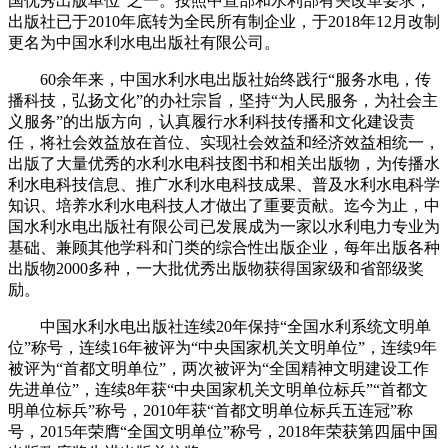
国优秀出版单位”之一。按照中宣部和水利部有关改革要求，
出版社已于2010年底转为全民所有制企业，于2018年12月改制
更名为中国水利水电出版社有限公司。
60余年来，中国水利水电出版社始终践行“服务水电，传
播科技，弘扬文化”的办社宗旨，坚持“为人民服务，为社会主
义服务”的出版方向，认真履行水利科技传播和文化建设责
任，将社会效益放在首位、实现社会效益和经济效益相统一，
出版了大量优秀的水利水电科技图书和相关出版物，为传播水
利水电科技信息、推广水利水电科技成果、普及水利水电科学
知识、培养水利水电科技人才做出了重要贡献。迄今为止，中
国水利水电出版社有限公司已发展成为一家以水利电力专业为
基础、兼顾其他学科和门类的综合性出版企业，每年出版各种
出版物2000多种，一大批优秀出版物获得国家级和省部级奖
励。
中国水利水电出版社连续20年保持“全国水利系统文明单
位”称号，连续16年被评为“中央国家机关文明单位”，连续9年
被评为“首都文明单位”，两次被评为“全国精神文明建设工作
先进单位”，连续8年获“中央国家机关文明单位标兵”“首都文
明单位标兵”称号，2010年获“首都文明单位标兵五连冠”称
号，2015年荣膺“全国文明单位”称号，2018年荣获第四届中国