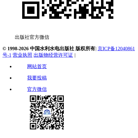
出版社官方微信
© 1998-2026 中国水利水电出版社 版权所有
|
京ICP备12040861
号-1
营业执照
出版物经营许可证
|
网站首页
我要投稿
官方微信