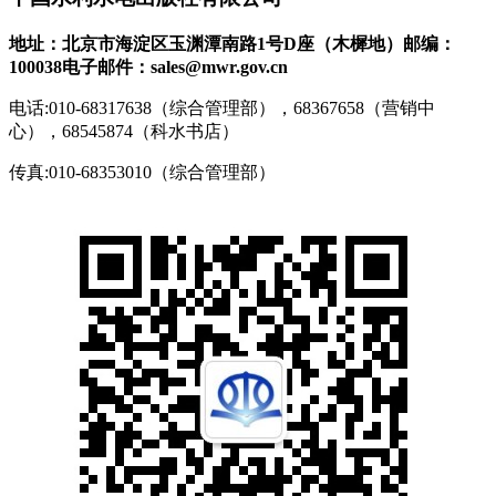
地址：北京市海淀区玉渊潭南路1号D座（木樨地）
邮编：
100038
电子邮件：sales@mwr.gov.cn
电话:010-68317638（综合管理部），68367658（营销中
心），68545874（科水书店）
传真:010-68353010（综合管理部）