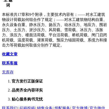
主 题
词
本标准共17章和9个附录，主要技术内容有：——对水工建筑
物设计荷载如何组合作了规定；——对水工建筑物结构自重、
永久设备自重、静水压力、扬压力、动水压力、地应力、围岩
压力、土压力、淤沙压力、风荷载、雪荷载、冰压力、冻胀
力、浪压力、楼面活荷载、平台活荷载、桥机荷载、闸门启闭
机荷载、温度荷载、灌浆荷载、预应力锚固荷载、系缆力和撞
击力等荷载如何取值分别作了规定。
收藏文章
联系客服
无库存
官方发行
正版保证
品类齐全
内容详实
贴心服务
购书无忧
联系我们
|
征稿投稿
|
销售业务
|
馆配服务
|
官方微博
|
官方微信