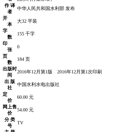
作 译
中华人民共和国水利部 发布
者
开
大32 平装
本
字
155 千字
数
印
0
张
页
184 页
数
出版时
2016年12月第1版 2016年12月第1次印刷
间
出 版
中国水利水电出版社
社
定
60.00 元
价
网上售
54.00 元
价
分 类
TV
号