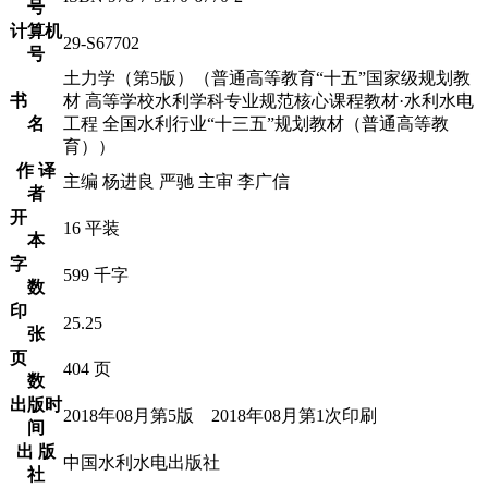
号
计算机
29-S67702
号
土力学（第5版）（普通高等教育“十五”国家级规划教
书
材 高等学校水利学科专业规范核心课程教材·水利水电
名
工程 全国水利行业“十三五”规划教材（普通高等教
育））
作 译
主编 杨进良 严驰 主审 李广信
者
开
16 平装
本
字
599 千字
数
印
25.25
张
页
404 页
数
出版时
2018年08月第5版 2018年08月第1次印刷
间
出 版
中国水利水电出版社
社