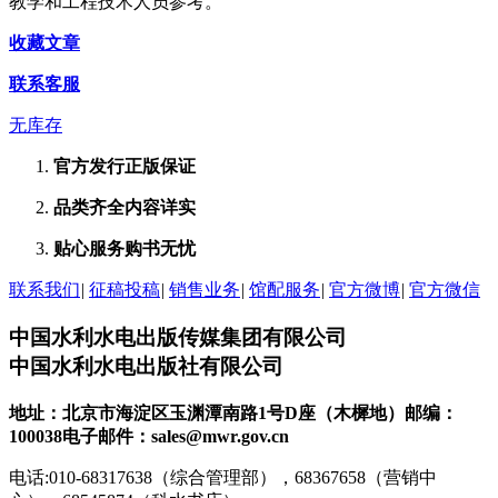
教学和工程技术人员参考。
收藏文章
联系客服
无库存
官方发行
正版保证
品类齐全
内容详实
贴心服务
购书无忧
联系我们
|
征稿投稿
|
销售业务
|
馆配服务
|
官方微博
|
官方微信
中国水利水电出版传媒集团有限公司
中国水利水电出版社有限公司
地址：北京市海淀区玉渊潭南路1号D座（木樨地）
邮编：
100038
电子邮件：sales@mwr.gov.cn
电话:010-68317638（综合管理部），68367658（营销中