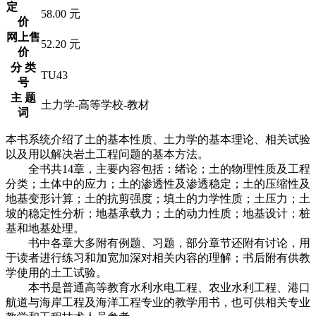
定
58.00 元
价
网上售
52.20 元
价
分 类
TU43
号
主 题
土力学-高等学校-教材
词
本书系统介绍了土的基本性质、土力学的基本理论、相关试验
以及用以解决岩土工程问题的基本方法。
全书共14章，主要内容包括：绪论；土的物理性质及工程
分类；土体中的应力；土的渗透性及渗透稳定；土的压缩性及
地基变形计算；土的抗剪强度；填土的力学性质；土压力；土
坡的稳定性分析；地基承载力；土的动力性质；地基设计；桩
基和地基处理。
书中各章大多附有例题、习题，部分章节还附有讨论，用
于读者进行练习和加宽加深对相关内容的理解；书后附有供教
学使用的土工试验。
本书是普通高等教育水利水电工程、农业水利工程、港口
航道与海岸工程及海洋工程专业的教学用书，也可供相关专业