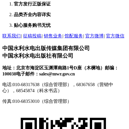
官方发行
正版保证
品类齐全
内容详实
贴心服务
购书无忧
联系我们
|
征稿投稿
|
销售业务
|
馆配服务
|
官方微博
|
官方微信
中国水利水电出版传媒集团有限公司
中国水利水电出版社有限公司
地址：北京市海淀区玉渊潭南路1号D座（木樨地）
邮编：
100038
电子邮件：sales@mwr.gov.cn
电话:010-68317638（综合管理部），68367658（营销中
心），68545874（科水书店）
传真:010-68353010（综合管理部）