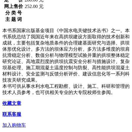
网上售价
252.00 元
分 类 号
主 题 词
本书系国家出版基金项目《中国水电关键技术丛书》之一。本
书系统总结了我国近年来在高拱坝建设方面取得的技术创新和
成就，主要包括复杂地质条件的合理建基面研究与选择、拱坝
体形优化设计、多方法的坝体应力分析、多方法多维度的坝肩
抗滑稳定分析、数值分析与物理模型试验并重的拱坝整体稳定
研究论证、高地震烈度的拱坝抗震安全分析与措施设计、复杂
坝基处理、施工期混凝土温度控制与防裂、高性能拱坝混凝土
材料设计、安全监测与反馈分析评价、建设信息化等一系列科
技攻关研究成果。
本书可供从事水利水电工程勘察、设计、施工、科研和管理的
技术人员参考，也可供相关专业的大专院校师生参阅。
收藏文章
联系客服
加入购物车