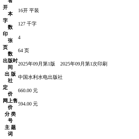
者
开
16开 平装
本
字
127 千字
数
印
4
张
页
64 页
数
出版时
2025年09月第1版 2025年09月第1次印刷
间
出 版
中国水利水电出版社
社
定
660.00 元
价
网上售
594.00 元
价
分 类
号
主 题
词