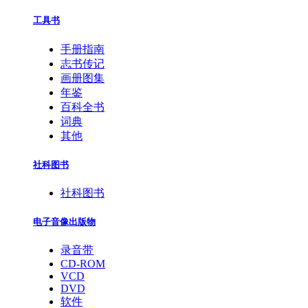
工具书
手册指南
志书传记
画册图集
年鉴
百科全书
词典
其他
社科图书
社科图书
电子音像出版物
录音带
CD-ROM
VCD
DVD
软件