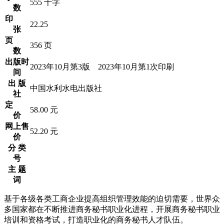
555 千字
数
印
22.25
张
页
356 页
数
出版时
2023年10月第3版 2023年10月第1次印刷
间
出 版
中国水利水电出版社
社
定
58.00 元
价
网上售
52.20 元
价
分 类
号
主 题
词
基于各级各类工商企业提高组织管理效能的迫切需要，世界众
多国家都在不断推进商务秘书职业化进程，开展商务秘书职业
培训和资格考试，打造职业化的商务秘书人才队伍。