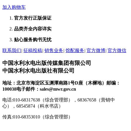
加入购物车
官方发行
正版保证
品类齐全
内容详实
贴心服务
购书无忧
联系我们
|
征稿投稿
|
销售业务
|
馆配服务
|
官方微博
|
官方微信
中国水利水电出版传媒集团有限公司
中国水利水电出版社有限公司
地址：北京市海淀区玉渊潭南路1号D座（木樨地）
邮编：
100038
电子邮件：sales@mwr.gov.cn
电话:010-68317638（综合管理部），68367658（营销中
心），68545874（科水书店）
传真:010-68353010（综合管理部）