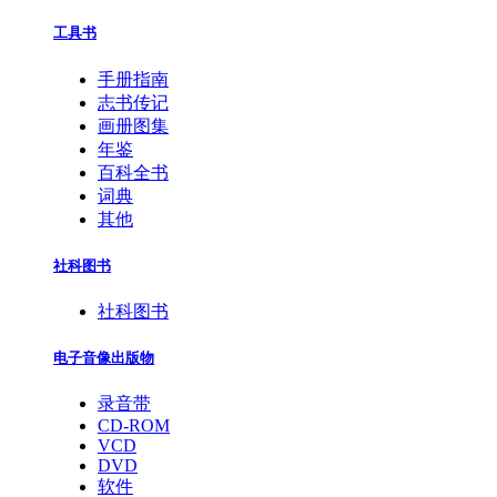
工具书
手册指南
志书传记
画册图集
年鉴
百科全书
词典
其他
社科图书
社科图书
电子音像出版物
录音带
CD-ROM
VCD
DVD
软件