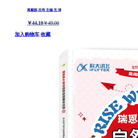
蒋戴丽,吕玮 主编 无 译
￥44.10
￥49.00
加入购物车
收藏