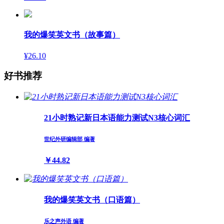
我的爆笑英文书（故事篇）
¥26.10
好书推荐
21小时熟记新日本语能力测试N3核心词汇
世纪外研编辑部 编著
￥44.82
我的爆笑英文书（口语篇）
乐之声外语 编著