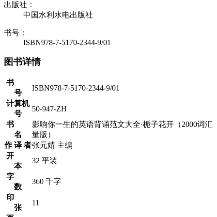
出版社：
中国水利水电出版社
书号：
ISBN978-7-5170-2344-9/01
图书详情
书
ISBN978-7-5170-2344-9/01
号
计算机
50-947-ZH
号
书
影响你一生的英语背诵范文大全·栀子花开（2000词汇
名
量版）
作 译 者
张元婧 主编
开
32 平装
本
字
360 千字
数
印
11
张