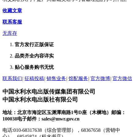
收藏文章
联系客服
无库存
官方发行
正版保证
品类齐全
内容详实
贴心服务
购书无忧
联系我们
|
征稿投稿
|
销售业务
|
馆配服务
|
官方微博
|
官方微信
中国水利水电出版传媒集团有限公司
中国水利水电出版社有限公司
地址：北京市海淀区玉渊潭南路1号D座（木樨地）
邮编：
100038
电子邮件：sales@mwr.gov.cn
电话:010-68317638（综合管理部），68367658（营销中
心），68545874（科水书店）