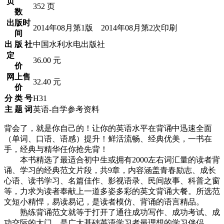
页
352 页
数
出版时
2014年08月第1版 2014年08月第2次印刷
间
出 版 社
中国水利水电出版社
定
36.00 元
价
网上售
32.40 元
价
分 类 号
H31
主 题 词
英语-自学参考资料
背会了，就是你自己的！让你的英语水平在背诵中迅速全面
（单词、口语、语感）提升！鲜活流畅、经典优美，一书在
手，经典与精华任你抢先背！
本书精选了最适合初中生或拥有2000左右词汇量的读者背
诵、学习的经典范文片段，共9章，内容涵盖青春励志、成长
心语、读书学习、名篇佳作、影视语录、民间故事、科普之窗
等，力求为读者奉献上一道多姿多彩的英文背诵大餐。所选范
文短小精悍，易读易记，是读者模仿、背诵的语言精品。
熟练背诵范文就等于打开了通往成功写作、成功考试、成
功交际的大门，是广大基础英语学习者最理想的学习伴侣。