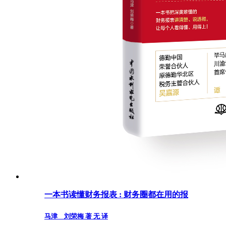
一本书读懂财务报表 : 财务圈都在用的报
马津 刘荣梅 著 无 译