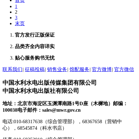
首页
1
2
3
末页
官方发行
正版保证
品类齐全
内容详实
贴心服务
购书无忧
联系我们
|
征稿投稿
|
销售业务
|
馆配服务
|
官方微博
|
官方微信
中国水利水电出版传媒集团有限公司
中国水利水电出版社有限公司
地址：北京市海淀区玉渊潭南路1号D座（木樨地）
邮编：
100038
电子邮件：sales@mwr.gov.cn
电话:010-68317638（综合管理部），68367658（营销中
心），68545874（科水书店）