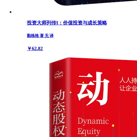
投资大师列传I：价值投资与成长策略
勤格格 著 无 译
￥62.82