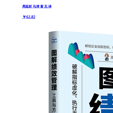
周延昕 马津 著 无 译
￥62.82