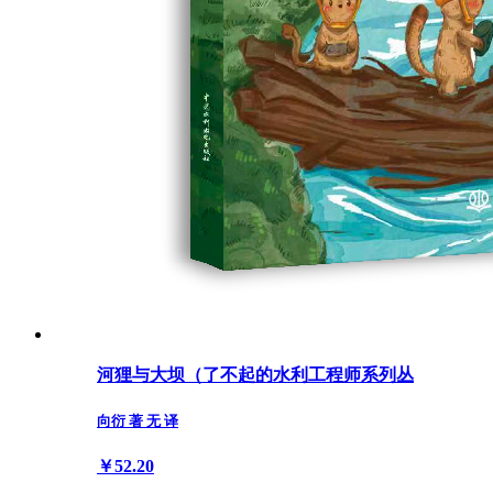
河狸与大坝（了不起的水利工程师系列丛
向衍 著 无 译
￥52.20