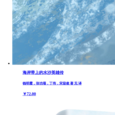
海岸带上的水沙英雄传
钱明霞，张功瑾，丁伟，宋迎俊 著 无 译
￥72.00