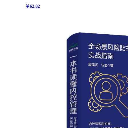
￥62.82