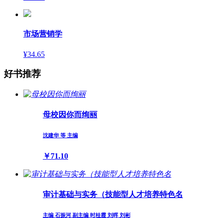
市场营销学
¥34.65
好书推荐
母校因你而绚丽
沈建华 等 主编
￥71.10
审计基础与实务（技能型人才培养特色名
主编 石振河 副主编 时桂霞 刘晖 刘彬