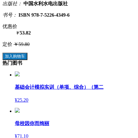
出版社：
中国水利水电出版社
书号：
ISBN 978-7-5226-4349-6
优惠价
￥
53.82
定价
￥59.80
加入购物车
热门图书
基础会计模拟实训（单项、综合）（第二
¥25.20
母校因你而绚丽
¥71.10