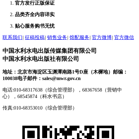
官方发行
正版保证
品类齐全
内容详实
贴心服务
购书无忧
联系我们
|
征稿投稿
|
销售业务
|
馆配服务
|
官方微博
|
官方微信
中国水利水电出版传媒集团有限公司
中国水利水电出版社有限公司
地址：北京市海淀区玉渊潭南路1号D座（木樨地）
邮编：
100038
电子邮件：sales@mwr.gov.cn
电话:010-68317638（综合管理部），68367658（营销中
心），68545874（科水书店）
传真:010-68353010（综合管理部）