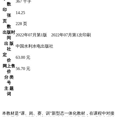
367 千字
数
印
14.25
张
页
228 页
数
出版时
2022年07月第1版 2022年07月第1次印刷
间
出 版
中国水利水电出版社
社
定
63.00 元
价
网上售
56.70 元
价
分 类
号
主 题
词
本教材是“课、岗、赛、训”新型态一体化教材，在课程中对接