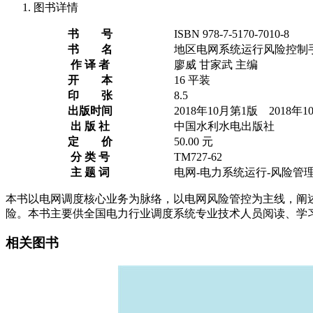
图书详情
书 号
ISBN 978-7-5170-7010-8
书 名
地区电网系统运行风险控制
作 译 者
廖威 甘家武 主编
开 本
16 平装
印 张
8.5
出版时间
2018年10月第1版 2018年
出 版 社
中国水利水电出版社
定 价
50.00 元
分 类 号
TM727-62
主 题 词
电网-电力系统运行-风险管理
本书以电网调度核心业务为脉络，以电网风险管控为主线，阐
险。本书主要供全国电力行业调度系统专业技术人员阅读、学
相关图书