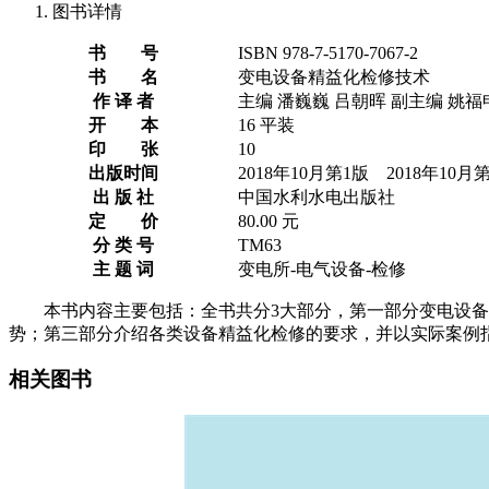
图书详情
书 号
ISBN 978-7-5170-7067-2
书 名
变电设备精益化检修技术
作 译 者
主编 潘巍巍 吕朝晖 副主编 姚福
开 本
16 平装
印 张
10
出版时间
2018年10月第1版 2018年10
出 版 社
中国水利水电出版社
定 价
80.00 元
分 类 号
TM63
主 题 词
变电所-电气设备-检修
本书内容主要包括：全书共分3大部分，第一部分变电设备
势；第三部分介绍各类设备精益化检修的要求，并以实际案例
相关图书