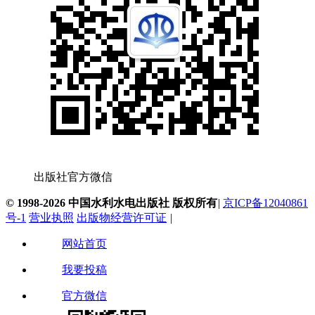
出版社官方微信
© 1998-2026 中国水利水电出版社 版权所有
|
京ICP备12040861
号-1
营业执照
出版物经营许可证
|
网站首页
我要投稿
官方微信