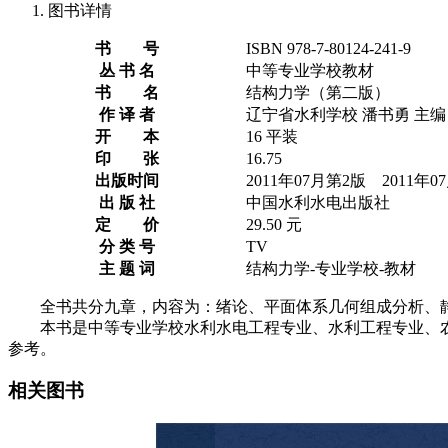
图书详情
书 号
ISBN 978-7-80124-241-9
丛 书 名
中等专业学校教材
书 名
结构力学（第二版）
作 译 者
辽宁省水利学校 潘书勇 主编
开 本
16 平装
印 张
16.75
出版时间
2011年07月第2版 2011年
出 版 社
中国水利水电出版社
定 价
29.50 元
分 类 号
TV
主 题 词
结构力学-专业学校-教材
全书共分九章，内容为：绪论、平面体系几何组成分析、静
本书是中等专业学校水利水电工程专业、水利工程专业、农
参考。
相关图书