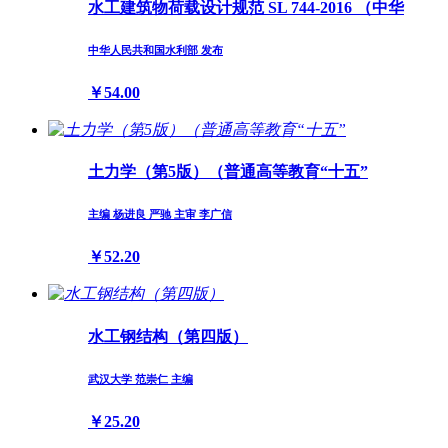
水工建筑物荷载设计规范 SL 744-2016 （中华
中华人民共和国水利部 发布
￥54.00
土力学（第5版）（普通高等教育“十五”
主编 杨进良 严驰 主审 李广信
￥52.20
水工钢结构（第四版）
武汉大学 范崇仁 主编
￥25.20