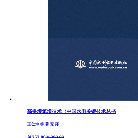
高拱坝筑坝技术（中国水电关键技术丛书
王仁坤 等 著 无 译
￥252.00
￥280.00