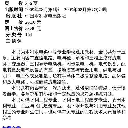
页 数
256 页
出版时间
2009年08月第1版 2009年08月第7次印刷
出 版 社
中国水利水电出版社
定 价
26.00 元
网上售价
23.40 元
分 类 号
TM
主 题 词
本书为水利水电类中等专业学校通用教材。全书共分十五
章。主要内容有直流电路、电与磁，单相和三相正弦交流电
路；变压器、三相异步电动机、同步发电．机、电气设备、配
电装置及电气设备的布置，接地装置与安全用电，供电与照
明； 电工仪表及测量，还有半导体二极管整流电路、晶体管
和放大电路，可控硅整流电路等。
本书具有内容丰富、深入浅出、通俗易懂等特点，便于读
者自学。各章都附有小结和一定数量的思考题和练习题。
本书可供水利工程专业、水利水电工程建筑专业、农田水
利专业、工业与民用建筑专业、地下水开发与利用专业及其他
相近的专业师生使用，也可供有关专业的工程技术人员自学和
参考。