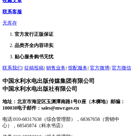
收藏文章
联系客服
无库存
官方发行
正版保证
品类齐全
内容详实
贴心服务
购书无忧
联系我们
|
征稿投稿
|
销售业务
|
馆配服务
|
官方微博
|
官方微信
中国水利水电出版传媒集团有限公司
中国水利水电出版社有限公司
地址：北京市海淀区玉渊潭南路1号D座（木樨地）
邮编：
100038
电子邮件：sales@mwr.gov.cn
电话:010-68317638（综合管理部），68367658（营销中
心），68545874（科水书店）