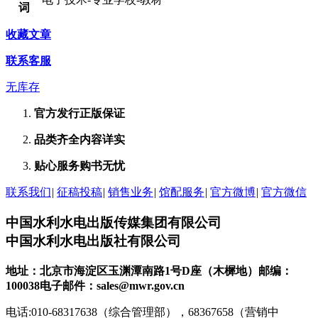
词
收藏文章
联系客服
无库存
官方发行
正版保证
品类齐全
内容详实
贴心服务
购书无忧
联系我们
|
征稿投稿
|
销售业务
|
馆配服务
|
官方微博
|
官方微信
中国水利水电出版传媒集团有限公司
中国水利水电出版社有限公司
地址：北京市海淀区玉渊潭南路1号D座（木樨地）
邮编：
100038
电子邮件：sales@mwr.gov.cn
电话:010-68317638（综合管理部），68367658（营销中