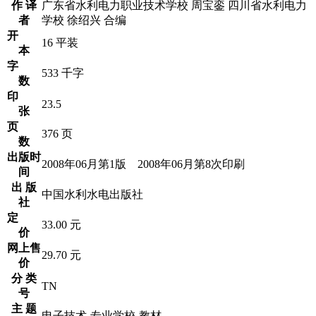
作 译
广东省水利电力职业技术学校 周宝銮 四川省水利电力
者
学校 徐绍兴 合编
开
16 平装
本
字
533 千字
数
印
23.5
张
页
376 页
数
出版时
2008年06月第1版 2008年06月第8次印刷
间
出 版
中国水利水电出版社
社
定
33.00 元
价
网上售
29.70 元
价
分 类
TN
号
主 题
电子技术-专业学校-教材