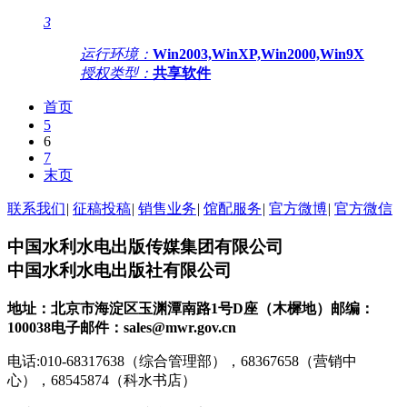
3
运行环境：
Win2003,WinXP,Win2000,Win9X
授权类型：
共享软件
首页
5
6
7
末页
联系我们
|
征稿投稿
|
销售业务
|
馆配服务
|
官方微博
|
官方微信
中国水利水电出版传媒集团有限公司
中国水利水电出版社有限公司
地址：北京市海淀区玉渊潭南路1号D座（木樨地）
邮编：
100038
电子邮件：sales@mwr.gov.cn
电话:010-68317638（综合管理部），68367658（营销中
心），68545874（科水书店）