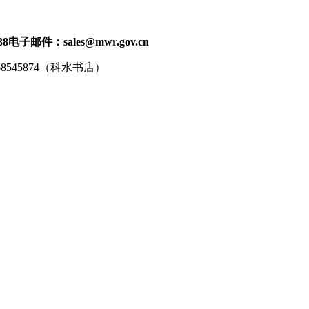
38
电子邮件：sales@mwr.gov.cn
68545874（科水书店）