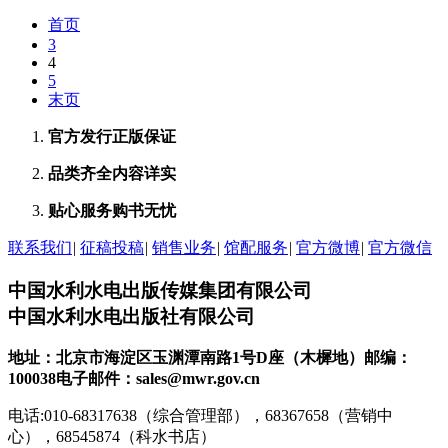
首页
3
4
5
末页
官方发行
正版保证
品类齐全
内容详实
贴心服务
购书无忧
联系我们
|
征稿投稿
|
销售业务
|
馆配服务
|
官方微博
|
官方微信
中国水利水电出版传媒集团有限公司
中国水利水电出版社有限公司
地址：北京市海淀区玉渊潭南路1号D座（木樨地）
邮编：
100038
电子邮件：sales@mwr.gov.cn
电话:010-68317638（综合管理部），68367658（营销中
心），68545874（科水书店）