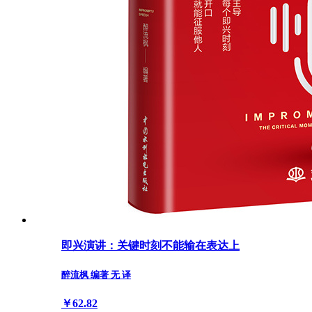
即兴演讲：关键时刻不能输在表达上
醉流枫 编著 无 译
￥62.82