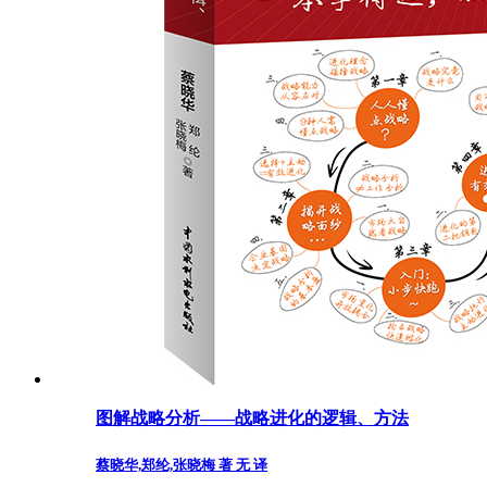
图解战略分析——战略进化的逻辑、方法
蔡晓华,郑纶,张晓梅 著 无 译