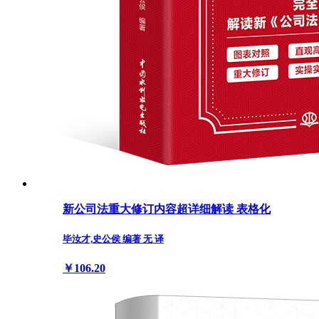
新公司法重大修订内容超详细解读 表格化
毕汝才,史公侯 编著 无 译
￥106.20