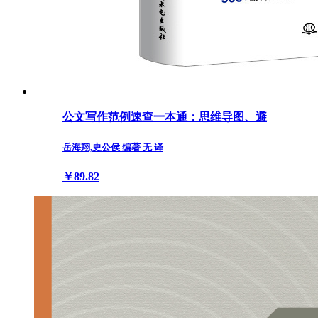
公文写作范例速查一本通：思维导图、避
岳海翔,史公侯 编著 无 译
￥89.82