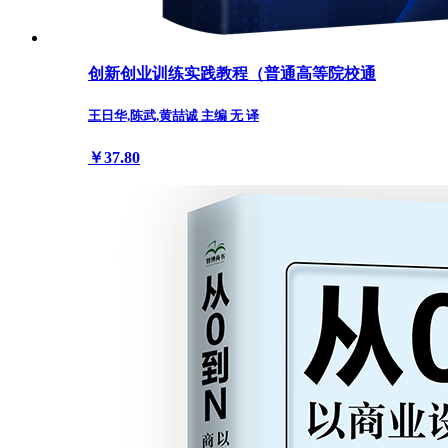
创新创业训练实践教程（普通高等院校通
王日华,陈武,黄喆诚 主编 无 译
￥37.80