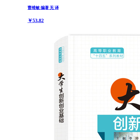
曹维敏 编著 无 译
￥53.82