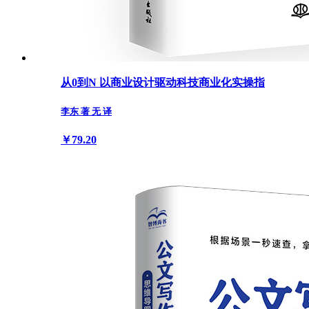
从0到N 以商业设计驱动科技商业化实操指
李东 著 无 译
￥79.20