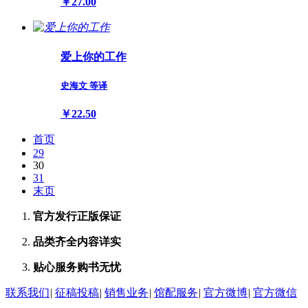
￥27.00
爱上你的工作
史海文 等译
￥22.50
首页
29
30
31
末页
官方发行
正版保证
品类齐全
内容详实
贴心服务
购书无忧
联系我们
|
征稿投稿
|
销售业务
|
馆配服务
|
官方微博
|
官方微信