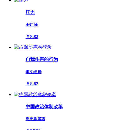
压力
王虹 译
￥8.82
自我伤害的行为
李文姬 译
￥8.82
中国政治体制改革
周天勇 等著