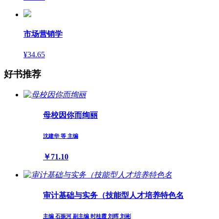
市场营销学
¥34.65
好书推荐
母校因你而绚丽
沈建华 等 主编
￥71.10
审计基础与实务（技能型人才培养特色名
主编 石振河 副主编 时桂霞 刘晖 刘彬