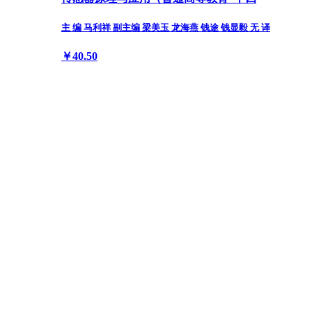
主 编 马利祥 副主编 梁美玉 龙海燕 钱途 钱显毅 无 译
￥40.50