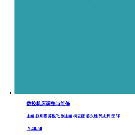
数控机床调整与维修
主编 赵月霞 苏悦飞 副主编 柯云廷 姜永胜 郭志辉 无 译
￥40.50