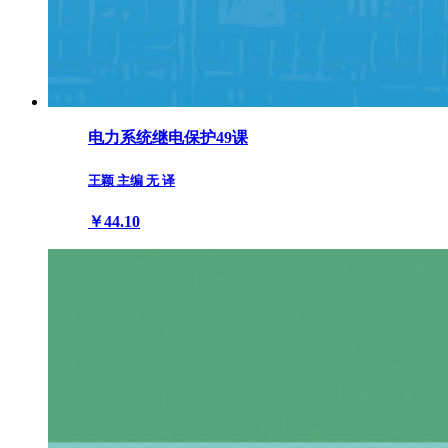
电力系统继电保护49课
王颖 主编 无 译
￥44.10