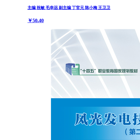
主编 祝敏 毛幸远 副主编 丁官元 陈小梅 王卫卫
￥50.40