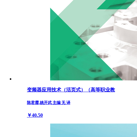
变频器应用技术（活页式）（高等职业教
陈君霞,姚开武 主编 无 译
￥40.50