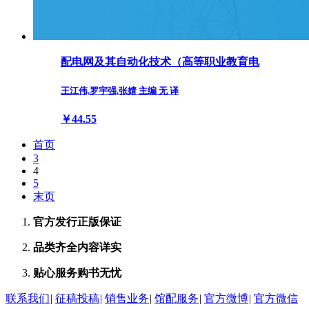
配电网及其自动化技术（高等职业教育电
王江伟,罗宇强,张婧 主编 无 译
￥44.55
首页
3
4
5
末页
官方发行
正版保证
品类齐全
内容详实
贴心服务
购书无忧
联系我们
|
征稿投稿
|
销售业务
|
馆配服务
|
官方微博
|
官方微信