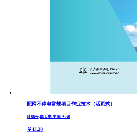
配网不停电常规项目作业技术（活页式）
叶德云,庞大丰 主编 无 译
￥43.20