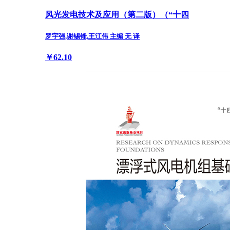
风光发电技术及应用（第二版）（“十四
罗宇强,谢锡锋,王江伟 主编 无 译
￥62.10