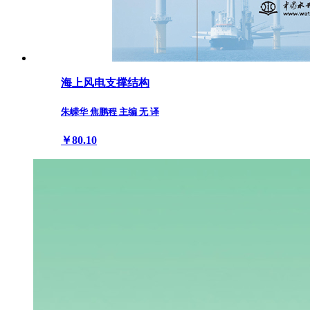
海上风电支撑结构
朱嵘华 焦鹏程 主编 无 译
￥80.10