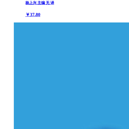
杨上兴 主编 无 译
￥37.80