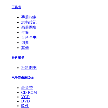
工具书
手册指南
志书传记
画册图集
年鉴
百科全书
词典
其他
社科图书
社科图书
电子音像出版物
录音带
CD-ROM
VCD
DVD
软件