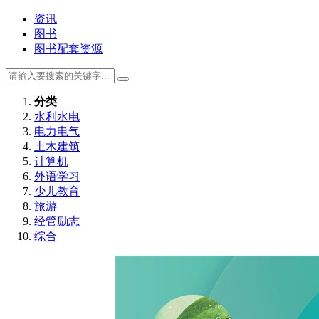
资讯
图书
图书配套资源
分类
水利水电
电力电气
土木建筑
计算机
外语学习
少儿教育
旅游
经管励志
综合