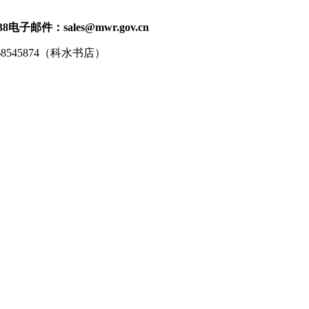
38
电子邮件：sales@mwr.gov.cn
68545874（科水书店）