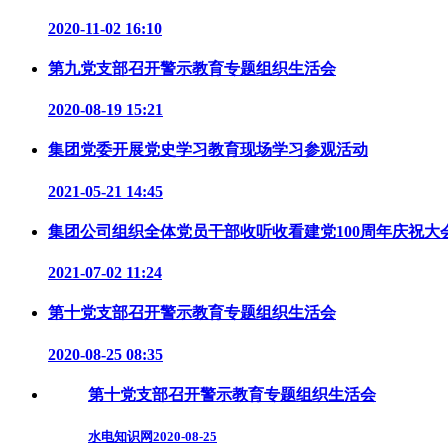
2020-11-02 16:10
第九党支部召开警示教育专题组织生活会
2020-08-19 15:21
集团党委开展党史学习教育现场学习参观活动
2021-05-21 14:45
集团公司组织全体党员干部收听收看建党100周年庆祝大
2021-07-02 11:24
第十党支部召开警示教育专题组织生活会
2020-08-25 08:35
第十党支部召开警示教育专题组织生活会
水电知识网
2020-08-25