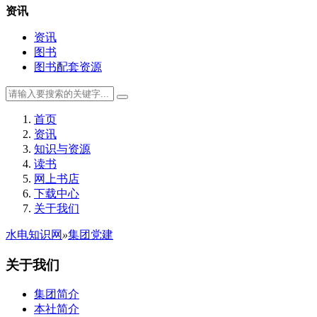
资讯
资讯
图书
图书配套资源
首页
资讯
知识与资源
读书
网上书店
下载中心
关于我们
水电知识网
»
集团党建
关于我们
集团简介
本社简介