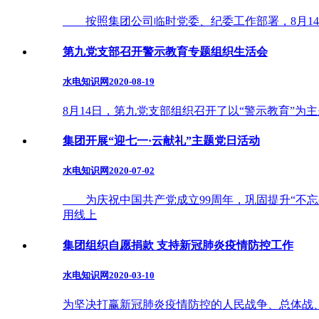
按照集团公司临时党委、纪委工作部署，8月14
第九党支部召开警示教育专题组织生活会
水电知识网
2020-08-19
8月14日，第九党支部组织召开了以“警示教育”
集团开展“迎七一·云献礼”主题党日活动
水电知识网
2020-07-02
为庆祝中国共产党成立99周年，巩固提升“不忘
用线上
集团组织自愿捐款 支持新冠肺炎疫情防控工作
水电知识网
2020-03-10
为坚决打赢新冠肺炎疫情防控的人民战争、总体战