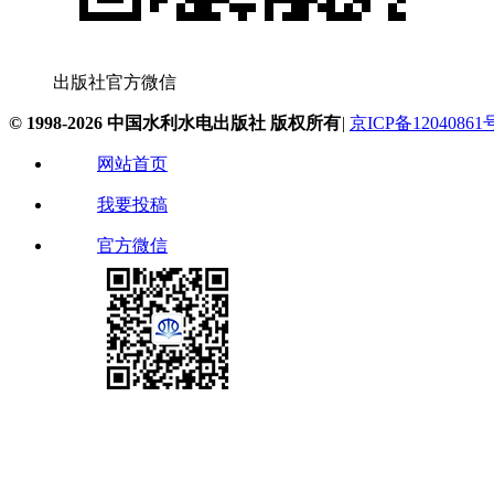
出版社官方微信
© 1998-2026 中国水利水电出版社 版权所有
|
京ICP备12040861
网站首页
我要投稿
官方微信