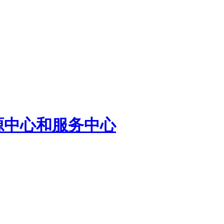
源中心和服务中心