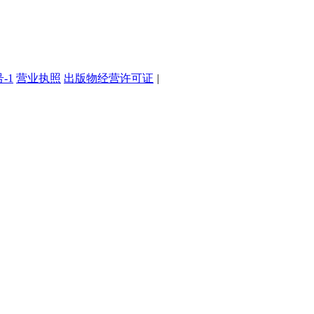
号-1
营业执照
出版物经营许可证
|