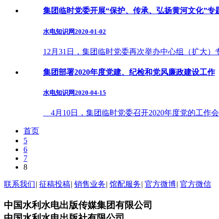
集团临时党委开展“保护、传承、弘扬黄河文化”专
水电知识网
2020-01-02
12月31日，集团临时党委再次举办中心组（扩大
集团部署2020年度党建、纪检和党风廉政建设工作
水电知识网
2020-04-15
4月10日，集团临时党委召开2020年度党的工作
首页
5
6
7
8
联系我们
|
征稿投稿
|
销售业务
|
馆配服务
|
官方微博
|
官方微信
中国水利水电出版传媒集团有限公司
中国水利水电出版社有限公司