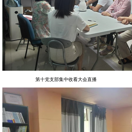
第十党支部集中收看大会直播