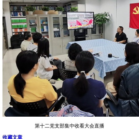
第十二党支部集中收看大会直播
收藏文章