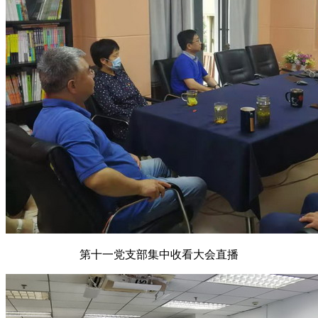
第十一党支部集中收看大会直播