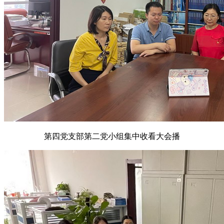
第四党支部第二党小组集中收看大会播