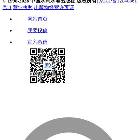
© 1998-2026 中国水利水电出版社 版权所有
|
京ICP备12040861
号-1
营业执照
出版物经营许可证
|
网站首页
我要投稿
官方微信