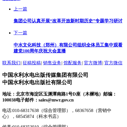
上一篇
集团公司认真开展“改革开放新时期历史”专题学习研讨
下一篇
中水文化科技（郑州）有限公司组织全体员工集中观看
建党100周年庆祝大会直播
联系我们
|
征稿投稿
|
销售业务
|
馆配服务
|
官方微博
|
官方微信
中国水利水电出版传媒集团有限公司
中国水利水电出版社有限公司
地址：北京市海淀区玉渊潭南路1号D座（木樨地）
邮编：
100038
电子邮件：sales@mwr.gov.cn
电话:010-68317638（综合管理部），68367658（营销中
心），68545874（科水书店）
传真:010-68353010（综合管理部）