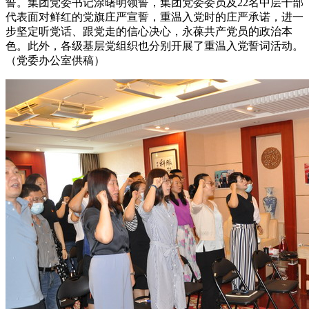
誓。集团党委书记涂曙明领誓，集团党委委员及22名中层干部
代表面对鲜红的党旗庄严宣誓，重温入党时的庄严承诺，进一
步坚定听党话、跟党走的信心决心，永葆共产党员的政治本
色。此外，各级基层党组织也分别开展了重温入党誓词活动。
（党委办公室供稿）