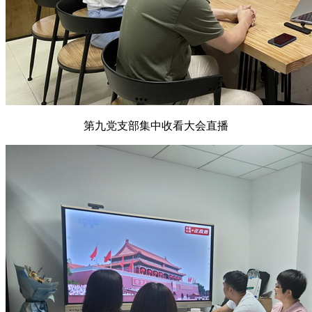
第九党支部集中收看大会直播