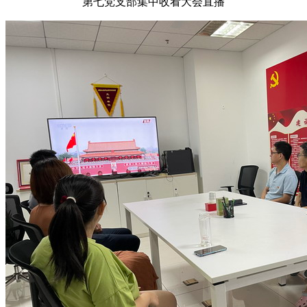
第七党支部集中收看大会直播