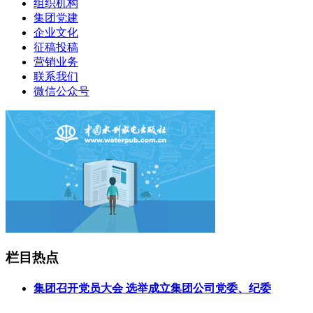
组织机构
集团党建
企业文化
征稿投稿
营销业务
联系我们
微信公众号
栏目热点
集团召开党员大会 选举成立集团公司党委、纪委