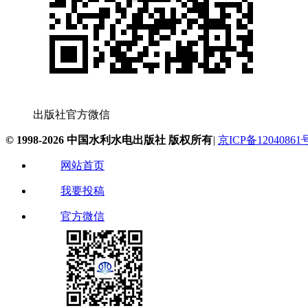
出版社官方微信
© 1998-2026 中国水利水电出版社 版权所有
|
京ICP备12040861
网站首页
我要投稿
官方微信