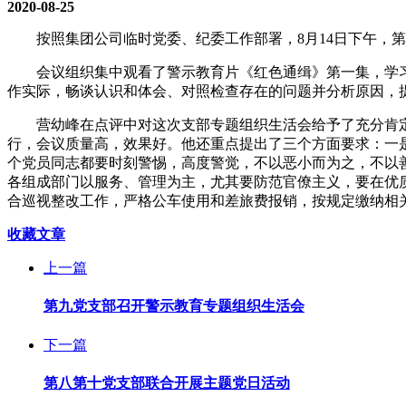
2020-08-25
按照集团公司临时党委、纪委工作部署，8月14日下午，第
会议组织集中观看了警示教育片《红色通缉》第一集，学习了
作实际，畅谈认识和体会、对照检查存在的问题并分析原因，
营幼峰在点评中对这次支部专题组织生活会给予了充分肯定
行，会议质量高，效果好。他还重点提出了三个方面要求：一是
个党员同志都要时刻警惕，高度警觉，不以恶小而为之，不以
各组成部门以服务、管理为主，尤其要防范官僚主义，要在优
合巡视整改工作，严格公车使用和差旅费报销，按规定缴纳相
收藏文章
上一篇
第九党支部召开警示教育专题组织生活会
下一篇
第八第十党支部联合开展主题党日活动