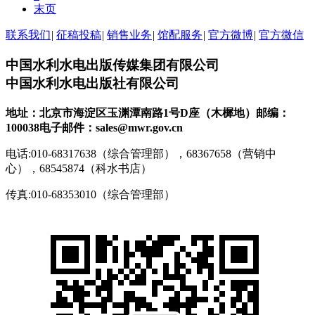
末页
联系我们
|
征稿投稿
|
销售业务
|
馆配服务
|
官方微博
|
官方微信
中国水利水电出版传媒集团有限公司
中国水利水电出版社有限公司
地址：北京市海淀区玉渊潭南路1号D座（木樨地）
邮编：
100038
电子邮件：sales@mwr.gov.cn
电话:010-68317638（综合管理部），68367658（营销中
心），68545874（科水书店）
传真:010-68353010（综合管理部）