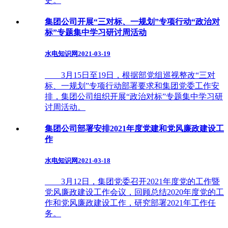
史。
集团公司开展“三对标、一规划”专项行动“政治对
标”专题集中学习研讨周活动
水电知识网
2021-03-19
3月15日至19日，根据部党组巡视整改“三对
标、一规划”专项行动部署要求和集团党委工作安
排，集团公司组织开展“政治对标”专题集中学习研
讨周活动。
集团公司部署安排2021年度党建和党风廉政建设工
作
水电知识网
2021-03-18
3月12日，集团党委召开2021年度党的工作暨
党风廉政建设工作会议，回顾总结2020年度党的工
作和党风廉政建设工作，研究部署2021年工作任
务。