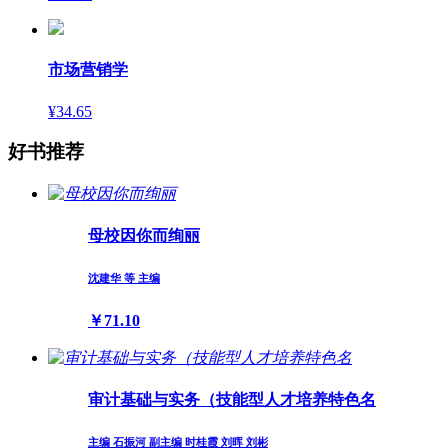
市场营销学
¥34.65
好书推荐
母校因你而绚丽
沈建华 等 主编
￥71.10
审计基础与实务（技能型人才培养特色名
主编 石振河 副主编 时桂霞 刘晖 刘彬