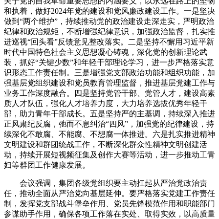
关于党的自我革命重要思想的内涵要义，以永远在路上的坚韧
和执着，做好2024年党的建设和党风廉政建设工作。一是坚决
做到“两个维护”，持续推动党的政治建设走深走实，严明政治
纪律和政治规矩，不断增强纪律意识，加强政治监督，扎实推
进巡视“回头看”反馈意见整改落实。二是坚持不懈用习近平新
时代中国特色社会主义思想凝心铸魂，深化党的创新理论武
装，抓好“关键少数”和年轻干部理论学习，进一步严格落实意
识形态工作责任制。三是增强党支部政治功能和组织功能，加
强基层党组织建设和党员教育管理监督，推进基层党建工作与
业务工作深度融合。四是坚持党管干部、党管人才，建设高素
质人才队伍，强化人才培养力度，大力培养选拔优秀年轻干
部，助力青年干部成长。五是坚持严的主基调，持续深入推进
正风肃纪反腐，弛而不息纠治“四风”，加强党的纪律建设，持
续深化不敢腐、不能腐、不想腐一体推进。六是扎实推进精神
文明建设和群团统战工作，不断深化群众性精神文明创建活
动，持续开展短视频征集及创作大赛等活动，进一步推动工青
妇等群团工作健康发展。
会议强调，集团各级党组织要主动扛起从严治党政治责
任，推动全面从严治党向基层延伸。要严格落实党建工作责任
制，发挥党支部战斗堡垒作用、党员先锋模范作用和职能部门
参谋助手作用，确保各项工作落在实处、取得实效，以高质量