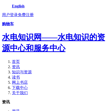
English
用户登录
免费注册
购物车
水电知识网——水电知识的资
源中心和服务中心
首页
资讯
知识与资源
读书
网上书店
下载中心
关于我们
资讯