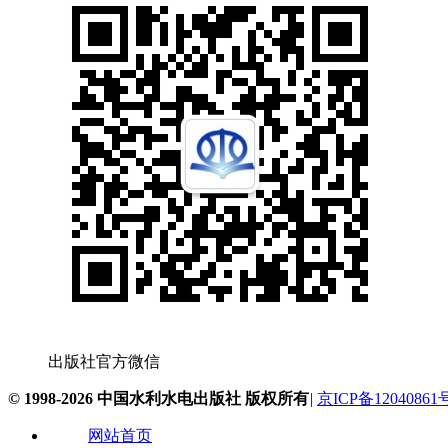
出版社官方微信
© 1998-2026 中国水利水电出版社 版权所有
|
京ICP备12040861
网站首页