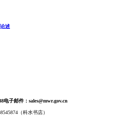
论述
38
电子邮件：sales@mwr.gov.cn
68545874（科水书店）