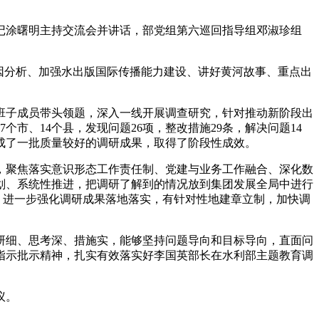
记涂曙明主持交流会并讲话，部党组第六巡回指导组邓淑珍组
因分析、加强水出版国际传播能力建设、讲好黄河故事、重点出
子成员带头领题，深入一线开展调查研究，针对推动新阶段出
市、14个县，发现问题26项，整改措施29条，解决问题14
已形成了一批质量较好的调研成果，取得了阶段性成效。
聚焦落实意识形态工作责任制、党建与业务工作融合、深化数
划、系统性推进，把调研了解到的情况放到集团发展全局中进行
。进一步强化调研成果落地落实，有针对性地建章立制，加快调
细、思考深、措施实，能够坚持问题导向和目标导向，直面问
指示批示精神，扎实有效落实好李国英部长在水利部主题教育调
议。