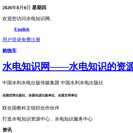
2026
年
8
月
6
日
星期四
欢迎您访问水电知识网。
English
用户登录
免费注册
购物车
水电知识网——水电知识的资
中国水利水电出版传媒集团 中国水利水电出版社
全国优秀出版社、全国先进出版单位、全国文明单位
联合国教科文组织合作伙伴
打造水电知识资源中心、水电知识服务中心
资讯