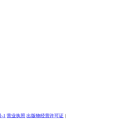
号-1
营业执照
出版物经营许可证
|