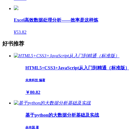
Excel高效数据处理分析——效率是这样炼
¥53.82
好书推荐
HTML5+CSS3+JavaScript从入门到精通（标准版
未来科技 编著
￥80.82
基于python的大数据分析基础及实战
余本国 著