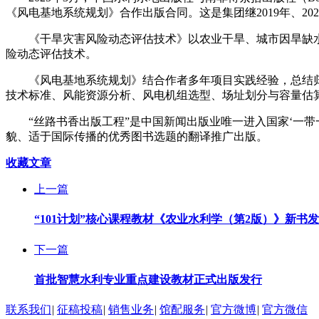
《风电基地系统规划》合作出版合同。这是集团继2019年、2
《干旱灾害风险动态评估技术》以农业干旱、城市因旱缺水
险动态评估技术。
《风电基地系统规划》结合作者多年项目实践经验，总结归
技术标准、风能资源分析、风电机组选型、场址划分与容量估
“丝路书香出版工程”是中国新闻出版业唯一进入国家‘一带一
貌、适于国际传播的优秀图书选题的翻译推广出版。
收藏文章
上一篇
“101计划”核心课程教材《农业水利学（第2版）》新书
下一篇
首批智慧水利专业重点建设教材正式出版发行
联系我们
|
征稿投稿
|
销售业务
|
馆配服务
|
官方微博
|
官方微信