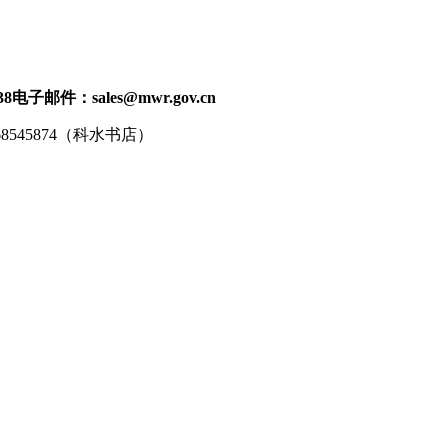
38
电子邮件：sales@mwr.gov.cn
68545874（科水书店）