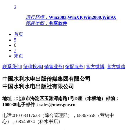
3
运行环境：
Win2003,WinXP,Win2000,Win9X
授权类型：
共享软件
首页
5
6
7
末页
联系我们
|
征稿投稿
|
销售业务
|
馆配服务
|
官方微博
|
官方微信
中国水利水电出版传媒集团有限公司
中国水利水电出版社有限公司
地址：北京市海淀区玉渊潭南路1号D座（木樨地）
邮编：
100038
电子邮件：sales@mwr.gov.cn
电话:010-68317638（综合管理部），68367658（营销中
心），68545874（科水书店）