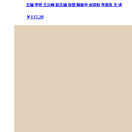
主编 李明 王云峰 副主编 张莹 顾振华 余琼粉 李国良 无 译
￥115.20