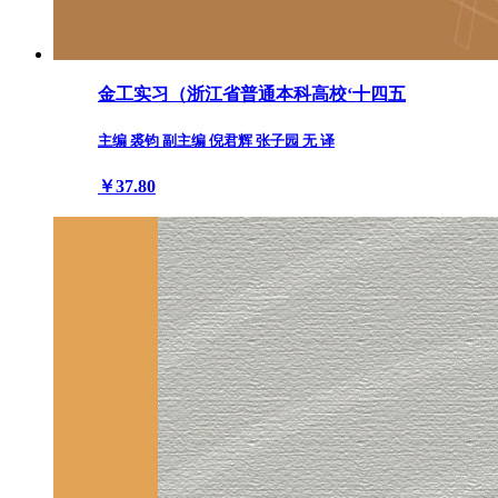
金工实习（浙江省普通本科高校‘十四五
主编 裘钧 副主编 倪君辉 张子园 无 译
￥37.80