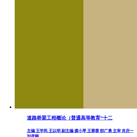
道路桥梁工程概论（普通高等教育“十二
主编 王学民 王以明 副主编 龚小琴 王蓉蓉 郜广勇 主审 肖庆一
刘彦顺