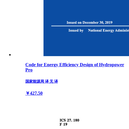
Code for Energy Efficiency Design of Hydropower
Pro
国家能源局 译 无 译
￥427.50