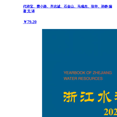
代诗宝、费小路、齐志诚、石金山、马彧杰、张华、孙静 编
著 无 译
￥79.20