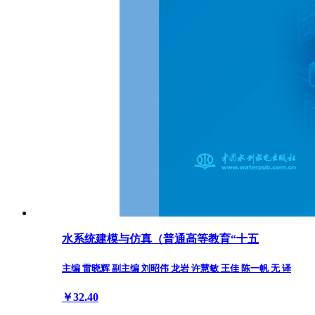
水系统建模与仿真（普通高等教育“十五
主编 雷晓辉 副主编 刘昭伟 龙岩 许慧敏 王佳 陈一帆 无 译
￥32.40