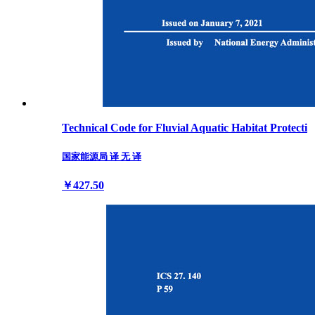
Technical Code for Fluvial Aquatic Habitat Protecti
国家能源局 译 无 译
￥427.50