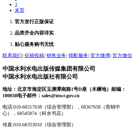
3
末页
官方发行
正版保证
品类齐全
内容详实
贴心服务
购书无忧
联系我们
|
征稿投稿
|
销售业务
|
馆配服务
|
官方微博
|
官方微信
中国水利水电出版传媒集团有限公司
中国水利水电出版社有限公司
地址：北京市海淀区玉渊潭南路1号D座（木樨地）
邮编：
100038
电子邮件：sales@mwr.gov.cn
电话:010-68317638（综合管理部），68367658（营销中
心），68545874（科水书店）
传真:010-68353010（综合管理部）