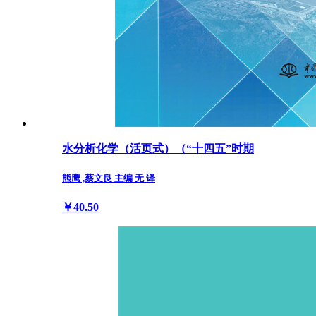
水分析化学（活页式）（“十四五”时期
熊鹰 ,蔡文良 主编 无 译
￥40.50