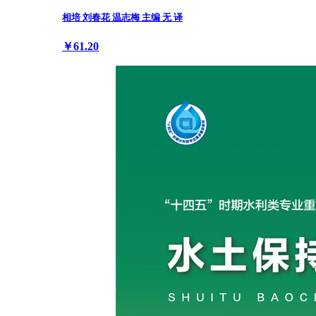
相培 刘春花 温志梅 主编 无 译
￥61.20