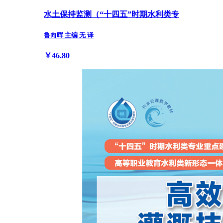
水土保持监测（“十四五”时期水利类专
鲁向晖 主编 无 译
￥46.80