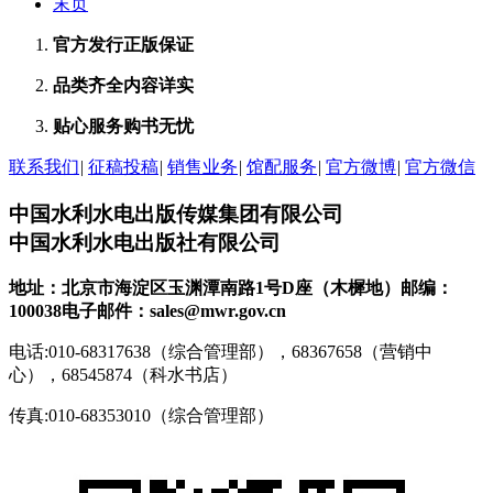
末页
官方发行
正版保证
品类齐全
内容详实
贴心服务
购书无忧
联系我们
|
征稿投稿
|
销售业务
|
馆配服务
|
官方微博
|
官方微信
中国水利水电出版传媒集团有限公司
中国水利水电出版社有限公司
地址：北京市海淀区玉渊潭南路1号D座（木樨地）
邮编：
100038
电子邮件：sales@mwr.gov.cn
电话:010-68317638（综合管理部），68367658（营销中
心），68545874（科水书店）
传真:010-68353010（综合管理部）