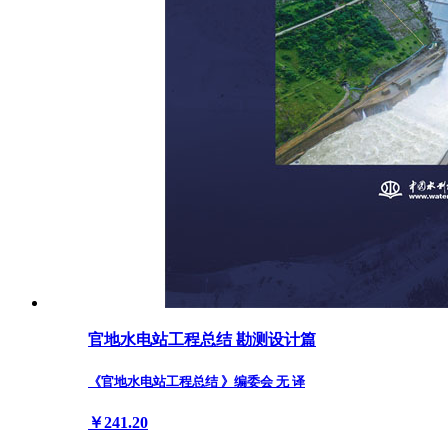
官地水电站工程总结 勘测设计篇
《官地水电站工程总结 》编委会 无 译
￥241.20